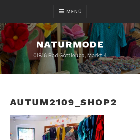
Zum
Inhalt
MENÜ
springen
NATURMODE
01816 Bad Gottleuba, Markt 4
AUTUM2109_SHOP2