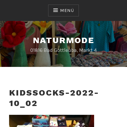
Zum
Inhalt
MENÜ
springen
NATURMODE
01816 Bad Gottleuba, Markt 4
KIDSSOCKS-2022-
10_02